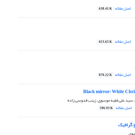
اصل مقاله
638.41 K
اصل مقاله
653.65 K
اصل مقاله
870.22 K
سید علی فقیه موسوی، زینب قدوسی زاده
اصل مقاله
596.93 K
 گرافیک
سوی