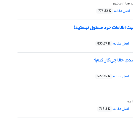
رضا آرمانپور
اصل مقاله
773.52 K
نیت اطلاعات خود مسئول نیستید!
اصل مقاله
835.07 K
م. حالا چی کار کنم؟
اصل مقاله
527.35 K
اده
اصل مقاله
715.8 K