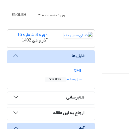
ورود به سامانه
ENGLISH
دوره 4، شماره 16
آذر و دی 1402
فایل ها
XML
اصل مقاله
532.83 K
هم رسانی
ارجاع به این مقاله
آمار